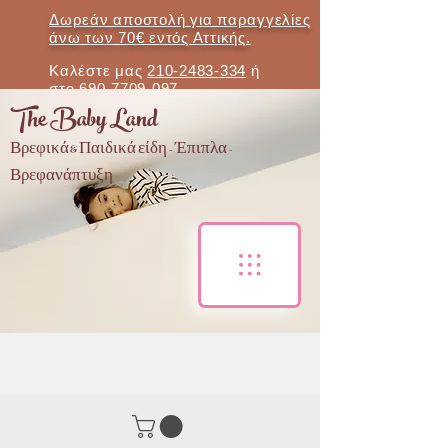
Δωρεάν αποστολή για παραγγελίες
άνω των 70€ εντός Αττικής.
Καλέστε μας
210-2483-334
ή
στο
690-7709-097
The Baby Land
Βρεφικά & Παιδικά είδη - Έπιπλα -
Βρεφανάπτυξη