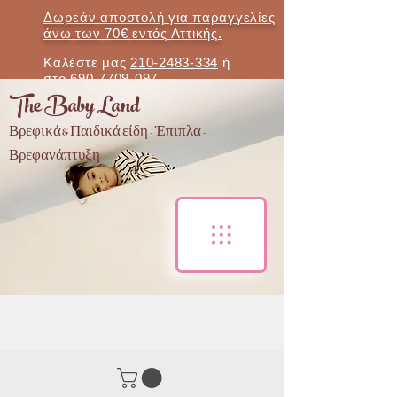
Δωρεάν αποστολή για παραγγελίες
άνω των 70€ εντός Αττικής.
Καλέστε μας
210-2483-334
ή
στο
690-7709-097
The Baby Land
Βρεφικά & Παιδικά είδη - Έπιπλα -
Βρεφανάπτυξη