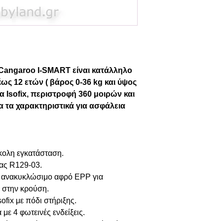
 Cangaroo I-SMART είναι κατάλληλο
έως 12 ετών ( βάρος 0-36 kg και ύψος
μα Isofix, περιστροφή 360 μοιρών και
α τα χαρακτηριστικά για ασφάλεια
κολη εγκατάσταση.
ας R129-03.
ανακυκλώσιμο αφρό EPP για
ή στην κρούση.
fix με πόδι στήριξης.
ε 4 φωτεινές ενδείξεις.