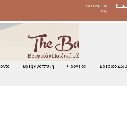
Σχετικά με
Επικ
μας
The Baby Lan
Βρεφικά & Παιδικά είδη - Έπιπλα - Βρεφα
Βόλτα
Βρεφανάπτυξη
Φροντίδα
Βρεφικό Δωμ