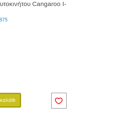
υτοκινήτου Cangaroo I-
875
καλάθι