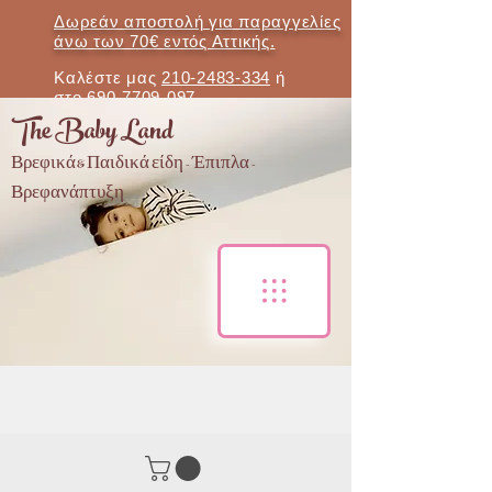
Δωρεάν αποστολή για παραγγελίες
άνω των 70€ εντός Αττικής.
Καλέστε μας
210-2483-334
ή
στο
690-7709-097
The Baby Land
Βρεφικά & Παιδικά είδη - Έπιπλα -
Βρεφανάπτυξη