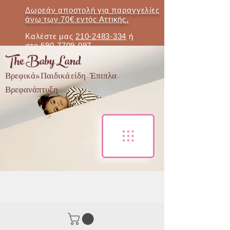
Δωρεάν αποστολή για παραγγελίες
άνω των 70€ εντός Αττικής.
Καλέστε μας
210-2483-334
ή
στο
690-7709-097
The Baby Land
Βρεφικά & Παιδικά είδη - Έπιπλα -
Βρεφανάπτυξη