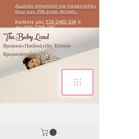
Δωρεάν αποστολή για παραγγελίες
άνω των 70€ εντός Αττικής.
Καλέστε μας
210-2483-334
ή
στο
690-7709-097
The Baby Land
Βρεφικά & Παιδικά είδη - Έπιπλα -
Βρεφανάπτυξη