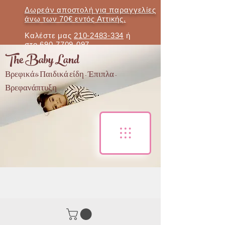
Δωρεάν αποστολή για παραγγελίες
άνω των 70€ εντός Αττικής.
Καλέστε μας
210-2483-334
ή
στο
690-7709-097
The Baby Land
Βρεφικά & Παιδικά είδη - Έπιπλα -
Βρεφανάπτυξη