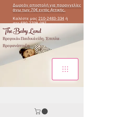
Δωρεάν αποστολή για παραγγελίες
άνω των 70€ εντός Αττικής.
Καλέστε μας
210-2483-334
ή
στο
690-7709-097
The Baby Land
Βρεφικά & Παιδικά είδη - Έπιπλα -
Βρεφανάπτυξη