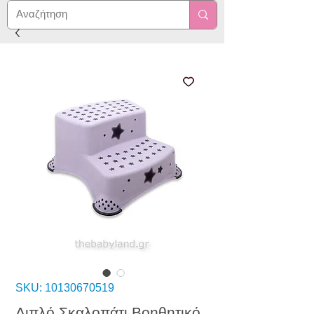
SKU: 10130670519
Διπλό Σκαλοπάτι Βοηθητικό