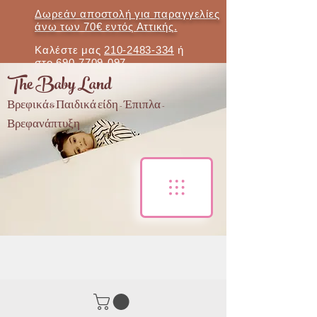
Δωρεάν αποστολή για παραγγελίες
άνω των 70€ εντός Αττικής.
Καλέστε μας
210-2483-334
ή
στο
690-7709-097
The Baby Land
Βρεφικά & Παιδικά είδη - Έπιπλα -
Βρεφανάπτυξη