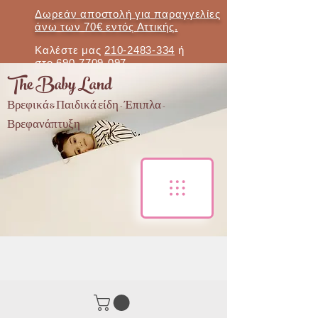
Δωρεάν αποστολή για παραγγελίες
άνω των 70€ εντός Αττικής.
Καλέστε μας
210-2483-334
ή
στο
690-7709-097
The Baby Land
Βρεφικά & Παιδικά είδη - Έπιπλα -
Βρεφανάπτυξη