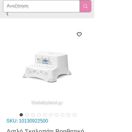
SKU: 10130922500
Διπλό Σκαλοπάτι Βοηθητικό