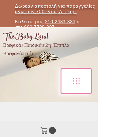
Δωρεάν αποστολή για παραγγελίες
άνω των 70€ εντός Αττικής.
Καλέστε μας
210-2483-334
ή
στο
690-7709-097
The Baby Land
Βρεφικά & Παιδικά είδη - Έπιπλα -
Βρεφανάπτυξη