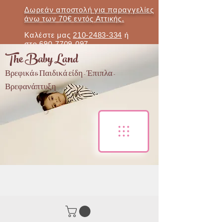
Δωρεάν αποστολή για παραγγελίες
άνω των 70€ εντός Αττικής.
Καλέστε μας
210-2483-334
ή
στο
690-7709-097
The Baby Land
Βρεφικά & Παιδικά είδη - Έπιπλα -
Βρεφανάπτυξη