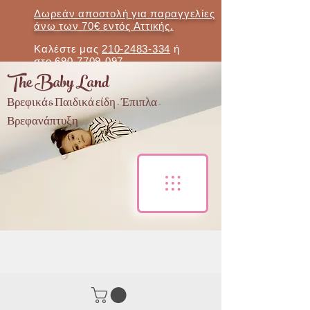
Δωρεάν αποστολή για παραγγελίες
άνω των 70€ εντός Αττικής.
Καλέστε μας
210-2483-334
ή
στο
690-7709-097
The Baby Land
Βρεφικά & Παιδικά είδη - Έπιπλα -
Βρεφανάπτυξη