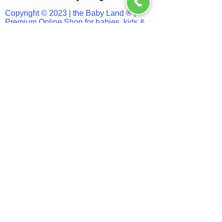
Copyright © 2023 | the Baby Land ® |
Premium Online Shop for babies, kids &
more...
Safe & Secure online Shopping by paypal
SSL - Safe Internet Shopping
Πληροφορίες
Ποιοί είμαστε
Επικοινώνησε μαζί μας
Τρόποι Παραγγελίας
Τρόποι Πληρωμής
Τρόποι Αποστολής
Έξοδα Αποστολής