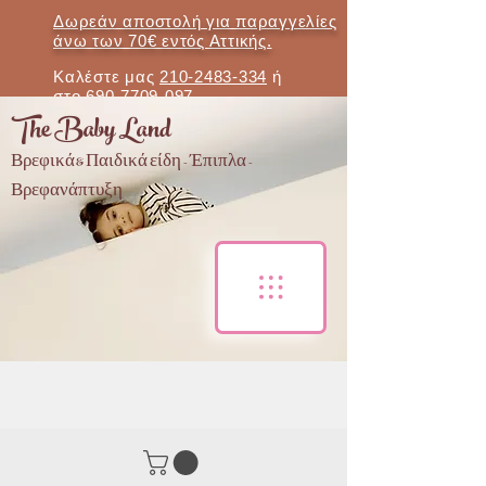
Δωρεάν αποστολή για παραγγελίες
άνω των 70€ εντός Αττικής.
Καλέστε μας
210-2483-334
ή
στο
690-7709-097
The Baby Land
Βρεφικά & Παιδικά είδη - Έπιπλα -
Βρεφανάπτυξη