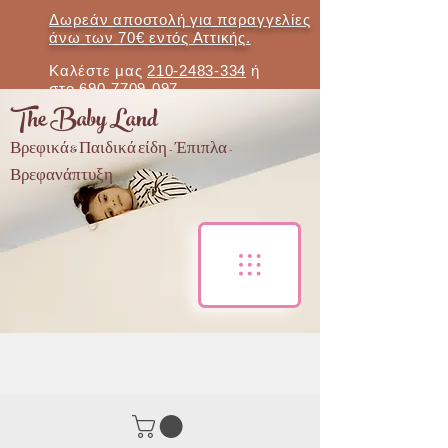
Δωρεάν αποστολή για παραγγελίες
άνω των 70€ εντός Αττικής.
Καλέστε μας
210-2483-334
ή
στο
690-7709-097
The Baby Land
Βρεφικά & Παιδικά είδη - Έπιπλα -
Βρεφανάπτυξη