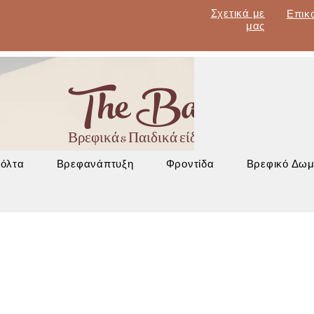
Σχετικά με
Επικ
μας
The Baby Lan
Βρεφικά & Παιδικά είδη - Έπιπλα - Βρεφα
Βόλτα
Βρεφανάπτυξη
Φροντίδα
Βρεφικό Δωμ