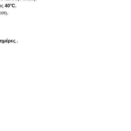
ους
40°C.
εση.
 ημέρες .