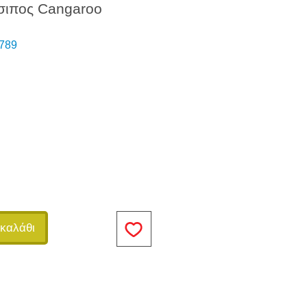
σιπος Cangaroo
789
καλάθι