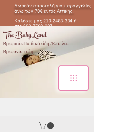
Δωρεάν αποστολή για παραγγελίες
άνω των 70€ εντός Αττικής.
Καλέστε μας
210-2483-334
ή
στο
690-7709-097
The Baby Land
Βρεφικά & Παιδικά είδη - Έπιπλα -
Βρεφανάπτυξη